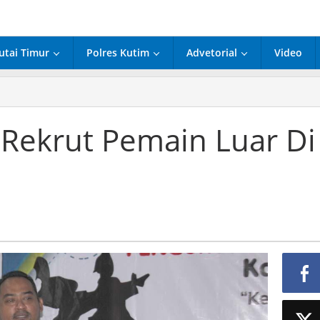
utai Timur
Polres Kutim
Advetorial
Video
;
k Rekrut Pemain Luar Di
t
in
ov