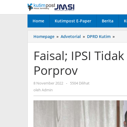
Lewati
ke
konten
Home
Kutimpost E-Paper
Berita
K
Faisal
Homepage
»
Advetorial
»
DPRD Kutim
»
IPSI
Tidak
Faisal; IPSI Tida
Rekru
Pema
Porprov
Luar
Di
Porpr
oleh
8 November 2022
-
5504 Dilihat
Admin
oleh
Admin