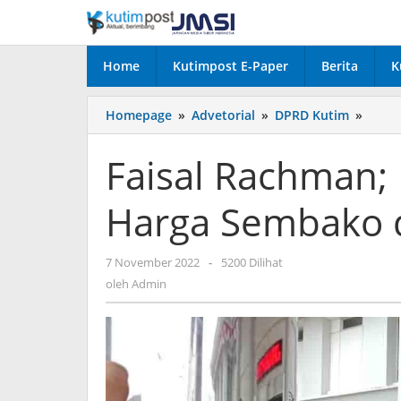
Lewati
ke
konten
Home
Kutimpost E-Paper
Berita
K
Faisal
Homepage
»
Advetorial
»
DPRD Kutim
»
Rach
Perha
Faisal Rachman; 
Stok
dan
Harga Sembako 
Harga
Semb
di
oleh
7 November 2022
-
5200 Dilihat
Kutim
Admin
oleh
Admin