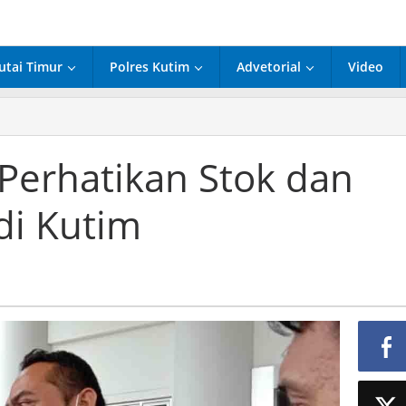
utai Timur
Polres Kutim
Advetorial
Video
man;
tikan
Perhatikan Stok dan
di Kutim
ako