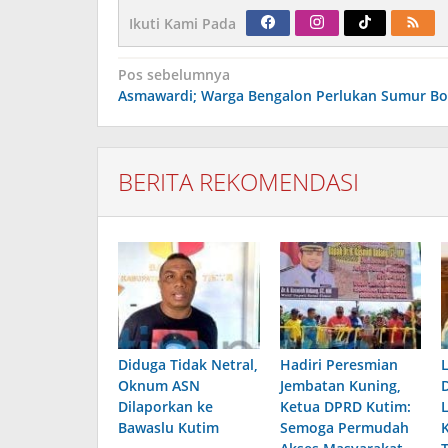
Ikuti Kami Pada
Navigasi
Pos sebelumnya
pos
Asmawardi; Warga Bengalon Perlukan Sumur Bo
BERITA REKOMENDASI
Diduga Tidak Netral,
Hadiri Peresmian
Oknum ASN
Jembatan Kuning,
Dilaporkan ke
Ketua DPRD Kutim:
Bawaslu Kutim
Semoga Permudah