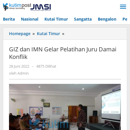
Lewati
ke
konten
Berita
Nasional
Kutai Timur
Sangatta
Bengalon
Pen
GIZ
Homepage
»
Kutai Timur
»
dan
IMN
GIZ dan IMN Gelar Pelatihan Juru Damai
Gelar
Konflik
Pelatihan
Juru
oleh
28 Juni 2022
-
4875 Dilihat
Damai
Admin
oleh
Admin
Konflik