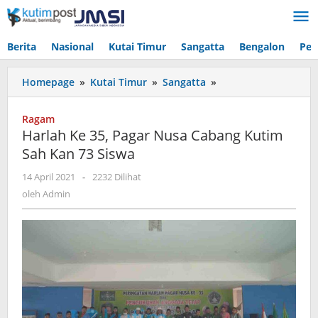
Lewati
ke
konten
Berita
Nasional
Kutai Timur
Sangatta
Bengalon
Pen
Harlah
Homepage
»
Kutai Timur
»
Sangatta
»
Ke
35,
Ragam
Pagar
Harlah Ke 35, Pagar Nusa Cabang Kutim
Nusa
Sah Kan 73 Siswa
Cabang
Kutim
oleh
14 April 2021
-
2232 Dilihat
Sah
Admin
oleh
Admin
Kan
73
Siswa