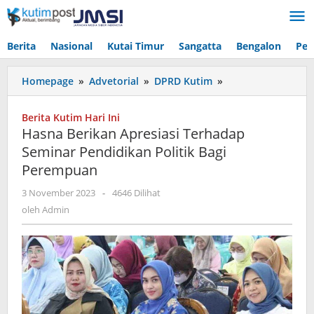
Lewati
ke
konten
Berita
Nasional
Kutai Timur
Sangatta
Bengalon
Pen
Hasna
Homepage
»
Advetorial
»
DPRD Kutim
»
Berikan
Apresiasi
Berita Kutim Hari Ini
Terhadap
Hasna Berikan Apresiasi Terhadap
Seminar
Seminar Pendidikan Politik Bagi
Pendidikan
Perempuan
Politik
Bagi
oleh
3 November 2023
-
4646 Dilihat
Perempuan
Admin
oleh
Admin