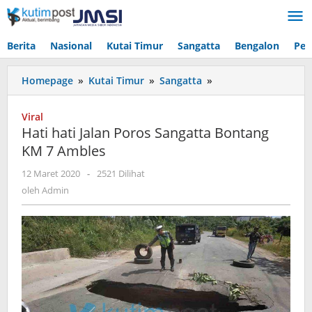
Lewati
ke
konten
Berita
Nasional
Kutai Timur
Sangatta
Bengalon
Pen
Hati
Homepage
»
Kutai Timur
»
Sangatta
»
hati
Jalan
Viral
Poros
Hati hati Jalan Poros Sangatta Bontang
Sangatta
KM 7 Ambles
Bontang
KM
oleh
12 Maret 2020
-
2521 Dilihat
7
Admin
oleh
Admin
Ambles