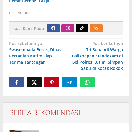
Persit Berbagi Takjil
oleh
Admin
Ikuti Kami Pada
Navigasi
Pos sebelumnya
Pos berikutnya
pos
Swasembada Beras, Dinas
Tri Subandi Warga
Pertanian Kutim Siap
Balikpapan Mendekam di
Terima Tantangan
Sel Polres Kutim, Simpan
Sabu di Kotak Rokok
BERITA REKOMENDASI