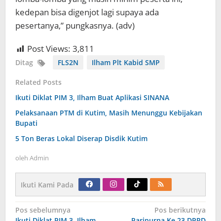
kedepan bisa digenjot lagi supaya ada
pesertanya,” pungkasnya. (adv)
Post Views:
3,811
Ditag
FLS2N
Ilham Plt Kabid SMP
Related Posts
Ikuti Diklat PIM 3, Ilham Buat Aplikasi SINANA
Pelaksanaan PTM di Kutim, Masih Menunggu Kebijakan
Bupati
5 Ton Beras Lokal Diserap Disdik Kutim
oleh
Admin
Ikuti Kami Pada
Navigasi
Pos sebelumnya
Pos berikutnya
pos
Ikuti Diklat PIM 3, Ilham
Paripurna Ke 23 DPRD