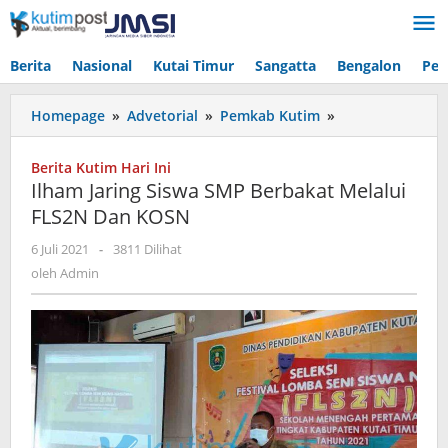
Lewati
ke
konten
Berita
Nasional
Kutai Timur
Sangatta
Bengalon
Pen
Ilham
Homepage
»
Advetorial
»
Pemkab Kutim
»
Jaring
Siswa
Berita Kutim Hari Ini
SMP
Ilham Jaring Siswa SMP Berbakat Melalui
Berbakat
FLS2N Dan KOSN
Melalui
FLS2N
oleh
6 Juli 2021
-
3811 Dilihat
Dan
Admin
oleh
Admin
KOSN