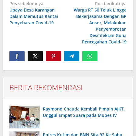
Navigasi
Pos sebelumnya
Pos berikutnya
pos
Upaya Desa Karangan
Warga RT 50 Teluk Lingga
Dalam Memutus Rantai
Bekerjasama Dengan GP
Penyebaran Covid-19
Ansor, Melakukan
Penyemprotan
Desinfektan Guna
Pencegahan Covid-19
BERITA REKOMENDASI
Raymond Chauda Kembali Pimpin AJKT,
Unggul Empat Suara pada Mubes IV
Polres Kutim dan BNN Sita 92 Kg Sabu