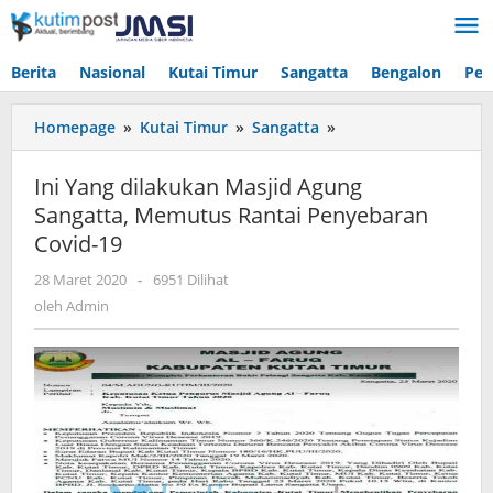
Lewati
ke
konten
Berita
Nasional
Kutai Timur
Sangatta
Bengalon
Pen
Ini
Homepage
»
Kutai Timur
»
Sangatta
»
Yang
dilakukan
Ini Yang dilakukan Masjid Agung
Masjid
Sangatta, Memutus Rantai Penyebaran
Agung
Covid-19
Sangatta,
Memutus
oleh
28 Maret 2020
-
6951 Dilihat
Rantai
Admin
oleh
Admin
Penyebaran
Covid-
19