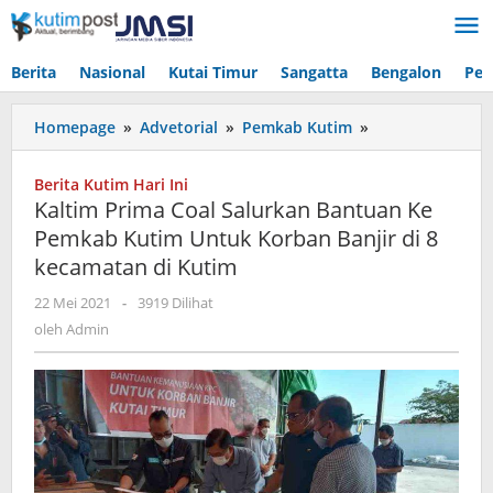
Lewati
ke
konten
Berita
Nasional
Kutai Timur
Sangatta
Bengalon
Pen
Kaltim
Homepage
»
Advetorial
»
Pemkab Kutim
»
Prima
Coal
Berita Kutim Hari Ini
Salurkan
Kaltim Prima Coal Salurkan Bantuan Ke
Bantuan
Pemkab Kutim Untuk Korban Banjir di 8
Ke
kecamatan di Kutim
Pemkab
Kutim
oleh
22 Mei 2021
-
3919 Dilihat
Untuk
Admin
oleh
Admin
Korban
Banjir
di
8
kecamatan
di
Kutim