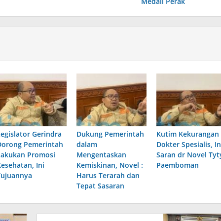
Medali Perak
Legislator Gerindra
Dukung Pemerintah
Kutim Kekurangan
Dorong Pemerintah
dalam
Dokter Spesialis, In
Lakukan Promosi
Mengentaskan
Saran dr Novel Tyt
Kesehatan, Ini
Kemiskinan, Novel :
Paemboman
Tujuannya
Harus Terarah dan
Tepat Sasaran