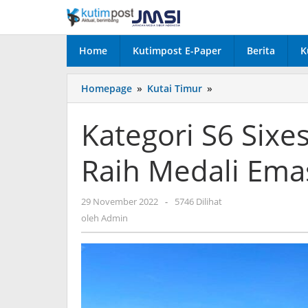
Lewati
ke
konten
Home
Kutimpost E-Paper
Berita
K
Kategori
Homepage
»
Kutai Timur
»
S6
Sixes,
Kategori S6 Sixes
Cricket
Putra
Raih Medali Ema
Kutim
Raih
Medali
oleh
29 November 2022
-
5746 Dilihat
Emas
Admin
oleh
Admin