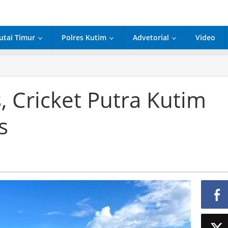
utai Timur
Polres Kutim
Advetorial
Video
, Cricket Putra Kutim
s