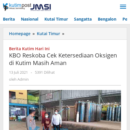
Lewati
ke
konten
Berita
Nasional
Kutai Timur
Sangatta
Bengalon
Pen
KBO
Homepage
»
Kutai Timur
»
Reskoba
Cek
Berita Kutim Hari Ini
Ketersediaan
KBO Reskoba Cek Ketersediaan Oksigen
Oksigen
di Kutim Masih Aman
di
Kutim
oleh
13 Juli 2021
-
5391 Dilihat
Masih
Admin
oleh
Admin
Aman