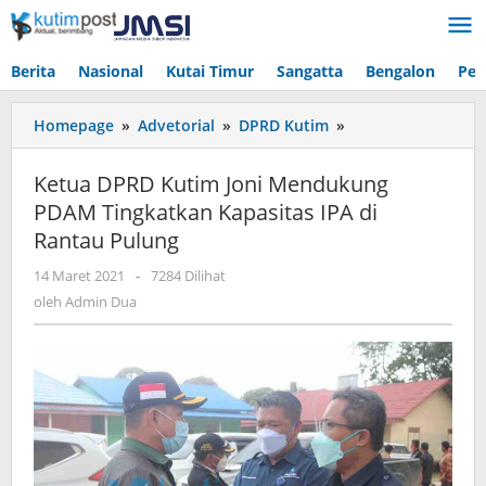
Lewati
ke
konten
Berita
Nasional
Kutai Timur
Sangatta
Bengalon
Pen
Ketua
Homepage
»
Advetorial
»
DPRD Kutim
»
DPRD
Kutim
Ketua DPRD Kutim Joni Mendukung
Joni
PDAM Tingkatkan Kapasitas IPA di
Mendukung
Rantau Pulung
PDAM
Tingkatkan
oleh
14 Maret 2021
-
7284 Dilihat
Kapasitas
Admin
oleh
Admin Dua
IPA
Dua
di
Rantau
Pulung