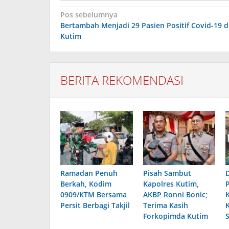
Navigasi
Pos sebelumnya
pos
Bertambah Menjadi 29 Pasien Positif Covid-19 d
Kutim
BERITA REKOMENDASI
Ramadan Penuh
Pisah Sambut
Berkah, Kodim
Kapolres Kutim,
0909/KTM Bersama
AKBP Ronni Bonic;
Persit Berbagi Takjil
Terima Kasih
Forkopimda Kutim