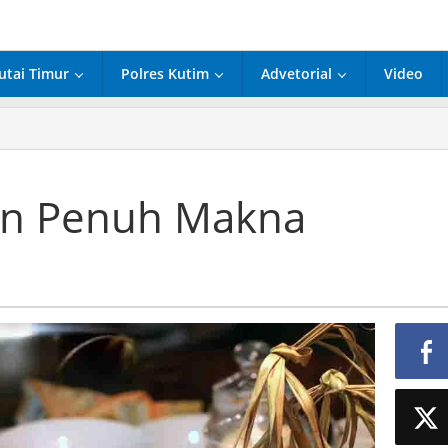
utai Timur
Polres Kutim
Advetorial
Video
an Penuh Makna