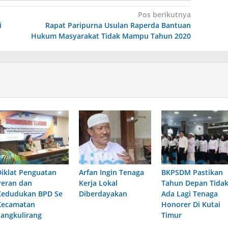
Pos berikutnya
i
Rapat Paripurna Usulan Raperda Bantuan
Hukum Masyarakat Tidak Mampu Tahun 2020
Diklat Penguatan
Arfan Ingin Tenaga
BKPSDM Pastikan
Peran dan
Kerja Lokal
Tahun Depan Tida
Kedudukan BPD Se
Diberdayakan
Ada Lagi Tenaga
Kecamatan
Honorer Di Kutai
Sangkulirang
Timur