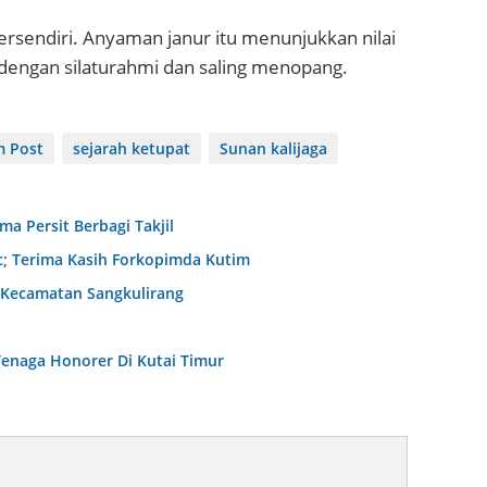
ersendiri. Anyaman janur itu menunjukkan nilai
 dengan silaturahmi dan saling menopang.
m Post
sejarah ketupat
Sunan kalijaga
 Persit Berbagi Takjil
c; Terima Kasih Forkopimda Kutim
 Kecamatan Sangkulirang
enaga Honorer Di Kutai Timur