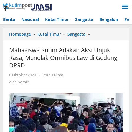
Lewati
ke
konten
Berita
Nasional
Kutai Timur
Sangatta
Bengalon
Pen
Mahasiswa
Homepage
»
Kutai Timur
»
Sangatta
»
Kutim
Adakan
Mahasiswa Kutim Adakan Aksi Unjuk
Aksi
Rasa, Menolak Omnibus Law di Gedung
Unjuk
DPRD
Rasa,
Menolak
oleh
8 Oktober 2020
-
2169 Dilihat
Omnibus
Admin
oleh
Admin
Law
di
Gedung
DPRD