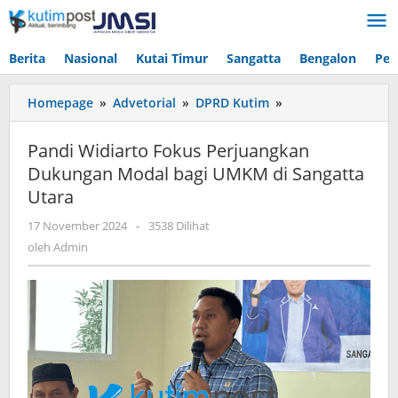
Lewati
ke
konten
Berita
Nasional
Kutai Timur
Sangatta
Bengalon
Pen
Pandi
Homepage
»
Advetorial
»
DPRD Kutim
»
Widiarto
Fokus
Pandi Widiarto Fokus Perjuangkan
Perjuangkan
Dukungan Modal bagi UMKM di Sangatta
Dukungan
Utara
Modal
bagi
oleh
17 November 2024
-
3538 Dilihat
UMKM
Admin
oleh
Admin
di
Sangatta
Utara