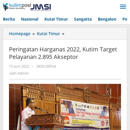
Lewati
ke
konten
Berita
Nasional
Kutai Timur
Sangatta
Bengalon
Pen
Peringatan
Homepage
»
Kutai Timur
»
Harganas
2022,
Peringatan Harganas 2022, Kutim Target
Kutim
Pelayanan 2.895 Akseptor
Target
Pelayanan
oleh
15 Juni 2022
-
3450 Dilihat
2.895
Admin
oleh
Admin
Akseptor