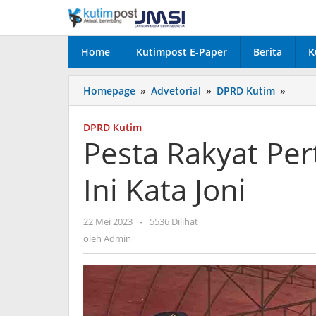
Lewati
ke
konten
Home
Kutimpost E-Paper
Berita
K
Pesta
Homepage
»
Advetorial
»
DPRD Kutim
»
Rakya
Perta
DPRD Kutim
Berke
Pesta Rakyat Per
Ini
Kata
Ini Kata Joni
Joni
oleh
22 Mei 2023
-
5536 Dilihat
Admin
oleh
Admin