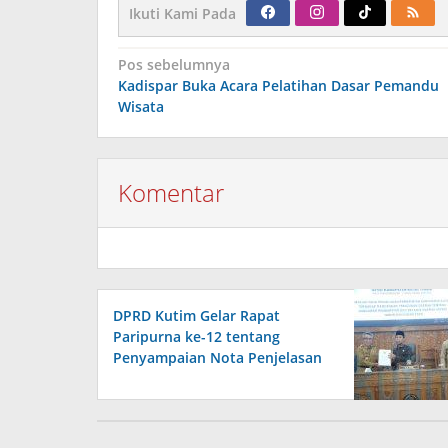
Ikuti Kami Pada
Navigasi
Pos sebelumnya
pos
Kadispar Buka Acara Pelatihan Dasar Pemandu
Wisata
Komentar
DPRD Kutim Gelar Rapat
Paripurna ke-12 tentang
Penyampaian Nota Penjelasan
Pemerintah terhadap Raperda
APBD 2026