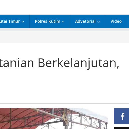
utai Timur
Polres Kutim
Advetorial
Video
t
nian
lanjutan,
tanian Berkelanjutan,