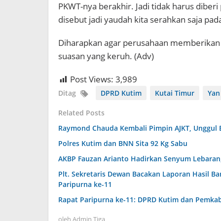
PKWT-nya berakhir. Jadi tidak harus diber
disebut jadi yaudah kita serahkan saja pad
Diharapkan agar perusahaan memberikan h
suasan yang keruh. (Adv)
Post Views:
3,989
Ditag
DPRD Kutim
Kutai Timur
Yan
Related Posts
Raymond Chauda Kembali Pimpin AJKT, Unggul 
Polres Kutim dan BNN Sita 92 Kg Sabu
AKBP Fauzan Arianto Hadirkan Senyum Lebaran, 
Plt. Sekretaris Dewan Bacakan Laporan Hasil B
Paripurna ke-11
Rapat Paripurna ke-11: DPRD Kutim dan Pemka
oleh
Admin Tiga