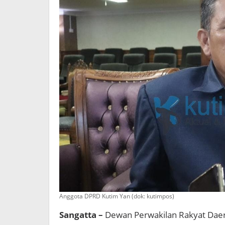
Anggota DPRD Kutim Yan (dok: kutimpos)
Sangatta –
Dewan Perwakilan Rakyat Daer