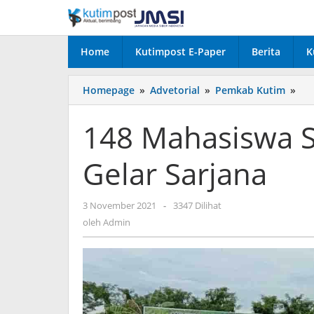
Lewati
ke
konten
Home
Kutimpost E-Paper
Berita
K
148
Homepage
»
Advetorial
»
Pemkab Kutim
»
Ma
STA
148 Mahasiswa 
Re
Sa
Gelar Sarjana
Gel
Sar
oleh
3 November 2021
-
3347 Dilihat
Admin
oleh
Admin