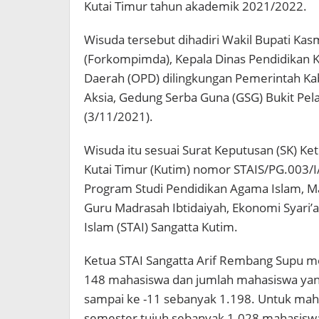
Kutai Timur tahun akademik 2021/2022.
Wisuda tersebut dihadiri Wakil Bupati Ka
(Forkompimda), Kepala Dinas Pendidikan K
Daerah (OPD) dilingkungan Pemerintah Ka
Aksia, Gedung Serba Guna (GSG) Bukit Pel
(3/11/2021).
Wisuda itu sesuai Surat Keputusan (SK) Ke
Kutai Timur (Kutim) nomor STAIS/PG.003/I
Program Studi Pendidikan Agama Islam, 
Guru Madrasah Ibtidaiyah, Ekonomi Syari’
Islam (STAI) Sangatta Kutim.
Ketua STAI Sangatta Arif Rembang Supu 
148 mahasiswa dan jumlah mahasiswa yan
sampai ke -11 sebanyak 1.198. Untuk maha
semester tujuh sebanyak 1.028 mahasiswa