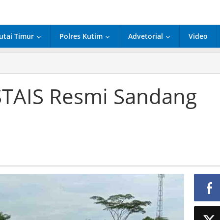
utai Timur
Polres Kutim
Advetorial
Video
hasiswa
IS
STAIS Resmi Sandang
smi
ndang
ar
jana