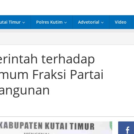
utai Timur
Polres Kutim
Advetorial
Video
nggapan
erintah
hadap
rintah terhadap
mandangan
um
um Fraksi Partai
ksi
tai
satuan
bangunan
mbangunan