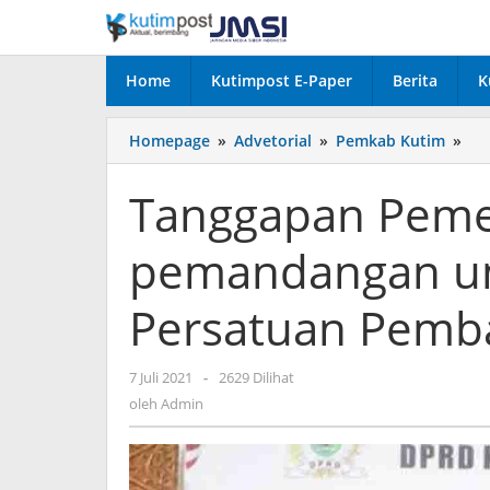
Lewati
ke
konten
Home
Kutimpost E-Paper
Berita
K
Ta
Homepage
»
Advetorial
»
Pemkab Kutim
»
Pem
ter
Tanggapan Peme
pe
um
pemandangan um
Fra
Par
Per
Persatuan Pem
Pe
oleh
7 Juli 2021
-
2629 Dilihat
Admin
oleh
Admin