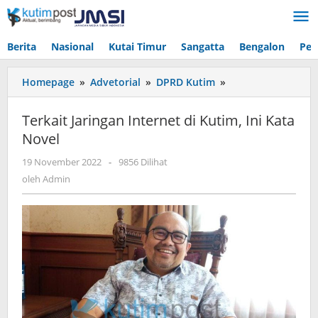
Lewati
ke
konten
Berita
Nasional
Kutai Timur
Sangatta
Bengalon
Pen
Terkait
Homepage
»
Advetorial
»
DPRD Kutim
»
Jaringan
Internet
Terkait Jaringan Internet di Kutim, Ini Kata
di
Novel
Kutim,
Ini
oleh
19 November 2022
-
9856 Dilihat
Kata
Admin
oleh
Admin
Novel