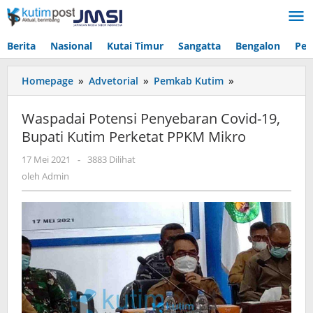
Lewati
ke
konten
Berita
Nasional
Kutai Timur
Sangatta
Bengalon
Pen
Waspadai
Homepage
»
Advetorial
»
Pemkab Kutim
»
Potensi
Penyebaran
Waspadai Potensi Penyebaran Covid-19,
Covid-
Bupati Kutim Perketat PPKM Mikro
19,
Bupati
oleh
17 Mei 2021
-
3883 Dilihat
Kutim
Admin
oleh
Admin
Perketat
PPKM
Mikro