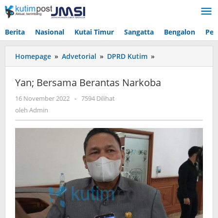
Lewati
ke
konten
Berita
Nasional
Kutai Timur
Sangatta
Bengalon
Pen
Yan;
Homepage
»
Advetorial
»
DPRD Kutim
»
Bersama
Berantas
Yan; Bersama Berantas Narkoba
Narkoba
oleh
16 November 2022
-
7594 Dilihat
Admin
oleh
Admin