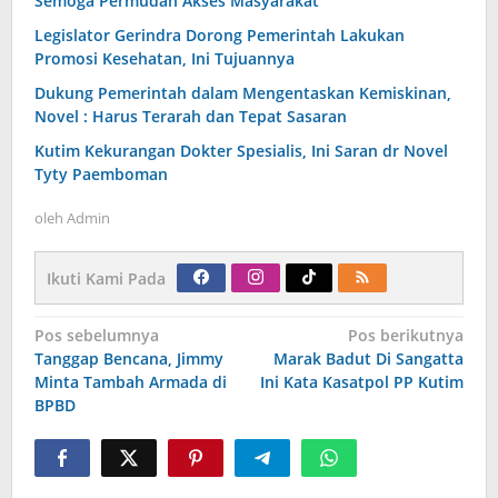
Semoga Permudah Akses Masyarakat
Legislator Gerindra Dorong Pemerintah Lakukan
Promosi Kesehatan, Ini Tujuannya
Dukung Pemerintah dalam Mengentaskan Kemiskinan,
Novel : Harus Terarah dan Tepat Sasaran
Kutim Kekurangan Dokter Spesialis, Ini Saran dr Novel
Tyty Paemboman
oleh
Admin
Ikuti Kami Pada
Navigasi
Pos sebelumnya
Pos berikutnya
pos
Tanggap Bencana, Jimmy
Marak Badut Di Sangatta
Minta Tambah Armada di
Ini Kata Kasatpol PP Kutim
BPBD