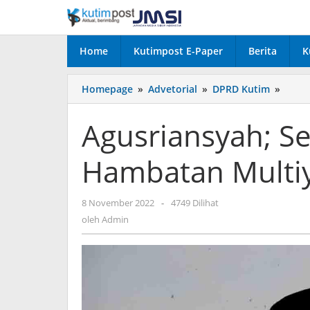
Lewati
ke
konten
Home
Kutimpost E-Paper
Berita
K
Agusr
Homepage
»
Advetorial
»
DPRD Kutim
»
Semo
Tidak
Agusriansyah; S
Ada
Hamb
Hambatan Multi
Multi
2023
Mend
oleh
8 November 2022
-
4749 Dilihat
Admin
oleh
Admin