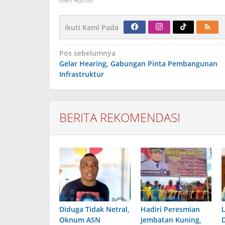
oleh
Admin
Ikuti Kami Pada
Navigasi
Pos sebelumnya
pos
Gelar Hearing, Gabungan Pinta Pembangunan
Infrastruktur
BERITA REKOMENDASI
Diduga Tidak Netral,
Hadiri Peresmian
Oknum ASN
Jembatan Kuning,