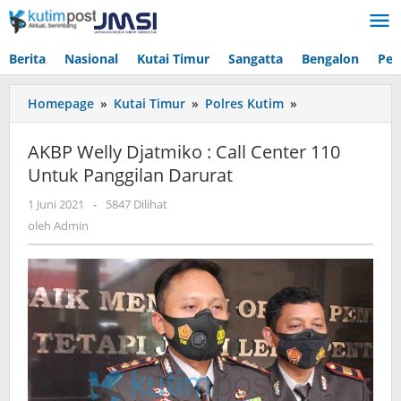
Lewati
ke
konten
Berita
Nasional
Kutai Timur
Sangatta
Bengalon
Pen
AKBP
Homepage
»
Kutai Timur
»
Polres Kutim
»
Welly
Djatmiko
AKBP Welly Djatmiko : Call Center 110
:
Untuk Panggilan Darurat
Call
Center
oleh
1 Juni 2021
-
5847 Dilihat
110
Admin
oleh
Admin
Untuk
Panggilan
Darurat