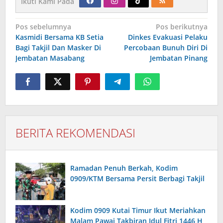
Ikuti Kami Pada
Navigasi
Pos sebelumnya
Pos berikutnya
pos
Kasmidi Bersama KB Setia
Dinkes Evakuasi Pelaku
Bagi Takjil Dan Masker Di
Percobaan Bunuh Diri Di
Jembatan Masabang
Jembatan Pinang
BERITA REKOMENDASI
Ramadan Penuh Berkah, Kodim
0909/KTM Bersama Persit Berbagi Takjil
Kodim 0909 Kutai Timur Ikut Meriahkan
Malam Pawai Takbiran Idul Fitri 1446 H