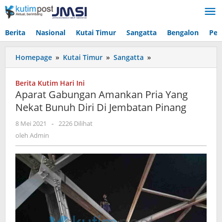
Lewati
ke
konten
Berita
Nasional
Kutai Timur
Sangatta
Bengalon
Pen
Aparat
Homepage
»
Kutai Timur
»
Sangatta
»
Gabungan
Amankan
Berita Kutim Hari Ini
Pria
Aparat Gabungan Amankan Pria Yang
Yang
Nekat Bunuh Diri Di Jembatan Pinang
Nekat
Bunuh
oleh
8 Mei 2021
-
2226 Dilihat
Diri
Admin
oleh
Admin
Di
Jembatan
Pinang