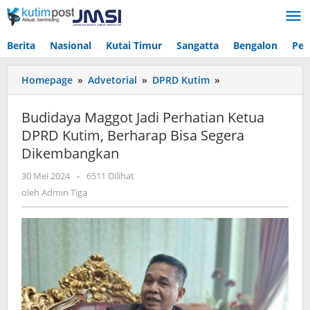
Lewati
ke
konten
Berita
Nasional
Kutai Timur
Sangatta
Bengalon
Pen
Budidaya
Homepage
»
Advetorial
»
DPRD Kutim
»
Maggot
Jadi
Budidaya Maggot Jadi Perhatian Ketua
Perhatian
DPRD Kutim, Berharap Bisa Segera
Ketua
Dikembangkan
DPRD
Kutim,
oleh
30 Mei 2024
-
6511 Dilihat
Berharap
Admin
oleh
Admin Tiga
Bisa
Tiga
Segera
Dikembangkan