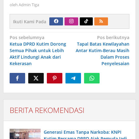
oleh
Admin Tiga
Ikuti Kami Pada
Navigasi
Pos sebelumnya
Pos berikutnya
pos
Ketua DPRD Kutim Dorong
Tapal Batas Kewilayahan
Semua Pihak untuk Lebih
Antar Kutim-Berau Masih
Aktif Lindungi Anak dari
Dalam Proses
Kekerasan
Penyelesaian
BERITA REKOMENDASI
Generasi Emas Tanpa Narkoba: KNPI
Kutim Bersama DPRD Ajak Pemuda Jadi