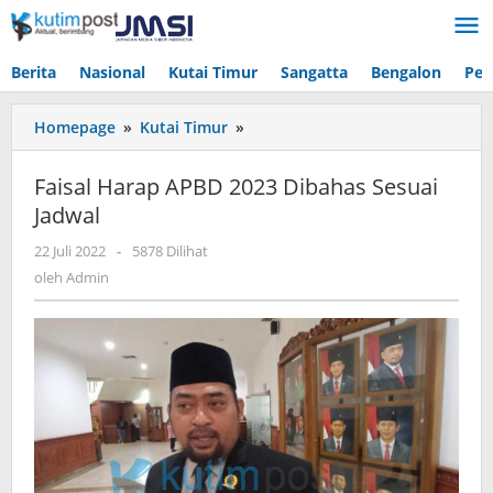
Lewati
ke
konten
Berita
Nasional
Kutai Timur
Sangatta
Bengalon
Pen
Faisal
Homepage
»
Kutai Timur
»
Harap
APBD
Faisal Harap APBD 2023 Dibahas Sesuai
2023
Jadwal
Dibahas
Sesuai
oleh
22 Juli 2022
-
5878 Dilihat
Jadwal
Admin
oleh
Admin