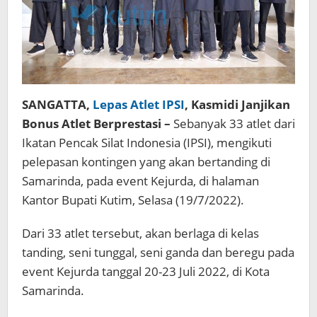
SANGATTA,
Lepas Atlet IPSI
, Kasmidi Janjikan
Bonus Atlet Berprestasi –
Sebanyak 33 atlet dari
Ikatan Pencak Silat Indonesia (IPSI), mengikuti
pelepasan kontingen yang akan bertanding di
Samarinda, pada event Kejurda, di halaman
Kantor Bupati Kutim, Selasa (19/7/2022).
Dari 33 atlet tersebut, akan berlaga di kelas
tanding, seni tunggal, seni ganda dan beregu pada
event Kejurda tanggal 20-23 Juli 2022, di Kota
Samarinda.