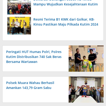
Mampu Wujudkan Kesejahteraan Kutim
Resmi Terima B1 KWK dari Golkar, KB-
Kinsu Pastikan Maju Pilkada Kutim 2024
Peringati HUT Humas Polri, Polres
Kutim Distribusikan 740 Sak Beras
Bersama Wartawan
Polsek Muara Wahau Berhasil
Amankan 143,79 Gram Sabu