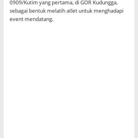
0909/Kutim yang pertama, di GOR Kudungga,
sebagai bentuk melatih atlet untuk menghadapi
event mendatang.