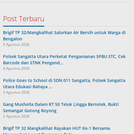
Post Terbaru
Brigif TP 32/Mangkalihat Salurkan Air Bersih untuk Warga di
Bengalon
5 Agustus 2026
Polsek Sangatta Utara Perketat Pengamanan SPBU STC, Cek
Barcode dan STNK Pengend…
4 Agustus 2026
Police Goes to School di SDN 011 Sangatta, Polsek Sangatta
Utara Edukasi Bahaya …
3 Agustus 2026
Gang Musholla Dalam RT 50 Teluk Lingga Bersolek, Bukti
Semangat Gotong Royong
2 Agustus 2026
Brigif TP 32 Mangkalihat Rayakan HUT Ke-1 Bersama