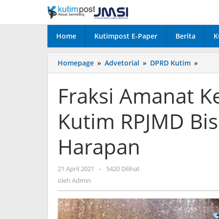
Lewati
ke
konten
Home
Kutimpost E-Paper
Berita
K
Fraksi
Homepage
»
Advetorial
»
DPRD Kutim
»
Aman
Keadi
Fraksi Amanat K
Berka
DPRD
Kutim RPJMD Bis
Kutim
RPJM
Bisa
Harapan
Berja
Sesua
Hara
oleh
21 April 2021
-
5420 Dilihat
Admin
oleh
Admin