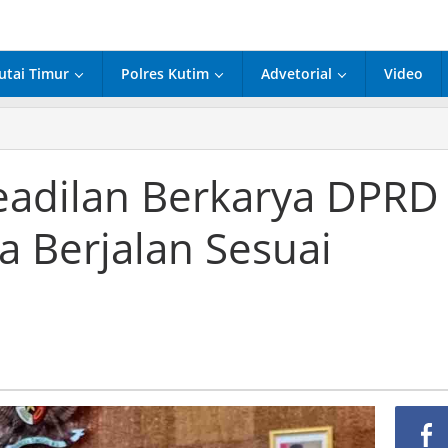
utai Timur
Polres Kutim
Advetorial
Video
at
lan
eadilan Berkarya DPRD
rya
a Berjalan Sesuai
D
lan
i
pan