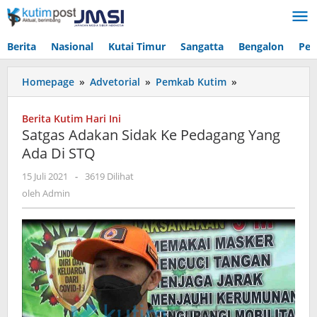
Lewati
ke
konten
Berita
Nasional
Kutai Timur
Sangatta
Bengalon
Pen
Satgas
Homepage
»
Advetorial
»
Pemkab Kutim
»
Adakan
Sidak
Berita Kutim Hari Ini
Ke
Satgas Adakan Sidak Ke Pedagang Yang
Pedagang
Ada Di STQ
Yang
Ada
oleh
15 Juli 2021
-
3619 Dilihat
Di
Admin
oleh
Admin
STQ