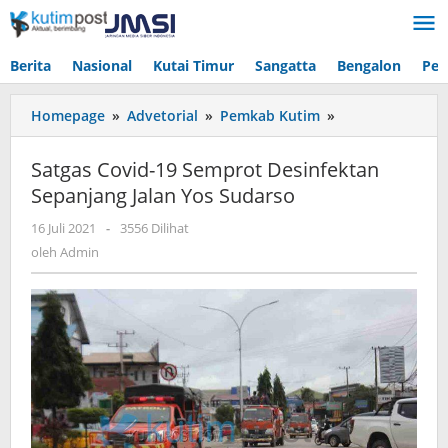
Lewati
ke
konten
Berita
Nasional
Kutai Timur
Sangatta
Bengalon
Pen
Satgas
Homepage
»
Advetorial
»
Pemkab Kutim
»
Covid-
19
Satgas Covid-19 Semprot Desinfektan
Semprot
Sepanjang Jalan Yos Sudarso
Desinfektan
Sepanjang
oleh
16 Juli 2021
-
3556 Dilihat
Jalan
Admin
oleh
Admin
Yos
Sudarso