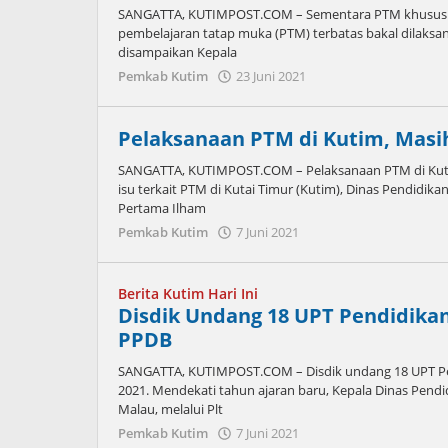
SANGATTA, KUTIMPOST.COM – Sementara PTM khusus SD
pembelajaran tatap muka (PTM) terbatas bakal dilaksan
disampaikan Kepala
oleh
Pemkab Kutim
23 Juni 2021
Admin
Pelaksanaan PTM di Kutim, Masi
SANGATTA, KUTIMPOST.COM – Pelaksanaan PTM di Kuti
isu terkait PTM di Kutai Timur (Kutim), Dinas Pendidika
Pertama Ilham
oleh
Pemkab Kutim
7 Juni 2021
Admin
Berita Kutim Hari Ini
Disdik Undang 18 UPT Pendidikan
PPDB
SANGATTA, KUTIMPOST.COM – Disdik undang 18 UPT Pen
2021. Mendekati tahun ajaran baru, Kepala Dinas Pendi
Malau, melalui Plt
oleh
Pemkab Kutim
7 Juni 2021