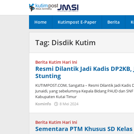
Lewati
ke
konten
Home
Kutimpost E-Paper
Berita
K
Tag:
Disdik Kutim
Berita Kutim Hari Ini
Resmi Dilantik Jadi Kadis DP2KB,
Stunting
KUTIMPOST.COM, Sangatta – Resmi Dilantik Jadi Kadis 
Junaidi, yang sebelumnya Kepala Bidang PAUD dan SNF
Kabupaten Kutai Timur
oleh
Kominfo
8 Mei 2024
Admin
Berita Kutim Hari Ini
Sementara PTM Khusus SD Kelas