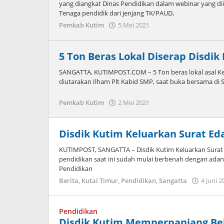
yang diangkat Dinas Pendidikan dalam webinar yang di
Tenaga pendidik dari jenjang TK/PAUD,
oleh
Pemkab Kutim
5 Mei 2021
Admin
5 Ton Beras Lokal Diserap Disdik
SANGATTA, KUTIMPOST.COM – 5 Ton beras lokal asal Ke
diutarakan Ilham Plt Kabid SMP, saat buka bersama di S
oleh
Pemkab Kutim
2 Mei 2021
Admin
Disdik Kutim Keluarkan Surat Ed
KUTIMPOST, SANGATTA – Disdik Kutim Keluarkan Surat E
pendidikan saat ini sudah mulai berbenah dengan adan
Pendidikan
Berita
,
Kutai Timur
,
Pendidikan
,
Sangatta
4 Juni 2
Pendidikan
Disdik Kutim Memperpanjang Bel