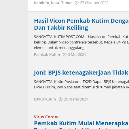
oleh
Kominfo
,
Kutai Timur
27 Oktober 2022
Admin
Hasil Vicon Pemkab Kutim Denga
Dan Takbir Keliling
SANGATTA, KUTIMPOST.COM – Hasil vicon Pemkab Kuti
keliling. Dalam video confrence tersebut, Kepala BNP
elemen untuk menanggulangi
oleh
Pemkab Kutim
3 Mei 2021
Admin
Joni: BPJS ketenagakerjaan Tid
SANGATTA, KutimPost.com- TK2D Dapat BPJS Ketenagakerj
DPRD Kutim, Joni S.sos saat ditemui di rumah jabatan K
oleh
DPRD Kutim
26 Maret 2021
Admin
Virus Corona
Pemkab Kutim Mulai Menerapkan