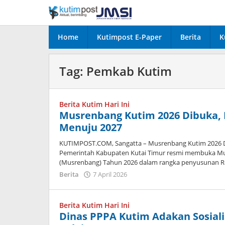
Lewati
ke
konten
Home
Kutimpost E-Paper
Berita
K
Tag:
Pemkab Kutim
Berita Kutim Hari Ini
Musrenbang Kutim 2026 Dibuka, 
Menuju 2027
KUTIMPOST.COM, Sangatta – Musrenbang Kutim 2026 Di
Pemerintah Kabupaten Kutai Timur resmi membuka 
(Musrenbang) Tahun 2026 dalam rangka penyusunan R
oleh
Berita
7 April 2026
Admin
Berita Kutim Hari Ini
Dinas PPPA Kutim Adakan Sosialis