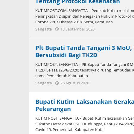
Tentang Protokol Kesehatan
KUTIMPOST.COM, SANGATTA – Pemkab Kutim mulai men
Peningkatan Disiplin dan Penegakan Hukum Protokol 
Corona Virus Disease 2019. Serta, Peraturan
oleh
Sangatta
18 September 2020
Admin
Plt Bupati Tanda Tangani 3 MoU,
Bersubsidi Bagi TK2D
KUTIMPOST, SANGATTA – Plt Bupati Tanda Tangani 3 MoU
TK2D. Selasa, (25/8/2020) tepatnya diruang Tempudau K
nama Pemerintah Kabupaten
oleh
Sangatta
26 Agustus 2020
Admin
Bupati Kutim Laksanakan Gerak
Pekarangan
KUTIM POST, SANGATTA – Bupati Kutim laksanakan Ger
Sukarno Hatta dekat RSUD Kudungga, Rabu (20/4/2020
Covid-19, Pemerintah Kabupaten Kutai