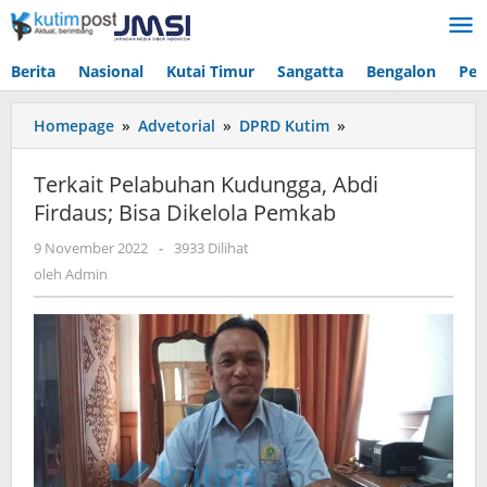
Lewati
ke
konten
Berita
Nasional
Kutai Timur
Sangatta
Bengalon
Pen
Terkait
Homepage
»
Advetorial
»
DPRD Kutim
»
Pelabuhan
Kudungga,
Terkait Pelabuhan Kudungga, Abdi
Abdi
Firdaus; Bisa Dikelola Pemkab
Firdaus;
Bisa
oleh
9 November 2022
-
3933 Dilihat
Dikelola
Admin
oleh
Admin
Pemkab