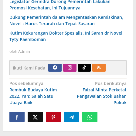
Legislator Gerindra Dorong Pemerintah Lakukan
Promosi Kesehatan, Ini Tujuannya
Dukung Pemerintah dalam Mengentaskan Kemiskinan,
Novel : Harus Terarah dan Tepat Sasaran
Kutim Kekurangan Dokter Spesialis, Ini Saran dr Novel
Tyty Paemboman
oleh
Admin
Ikuti Kami Pada
Navigasi
Pos sebelumnya
Pos berikutnya
pos
Rembuk Budaya Kutim
Faizal Minta Perketat
2022, Yan; Salah Satu
Pengawalan Stok Bahan
Upaya Baik
Pokok