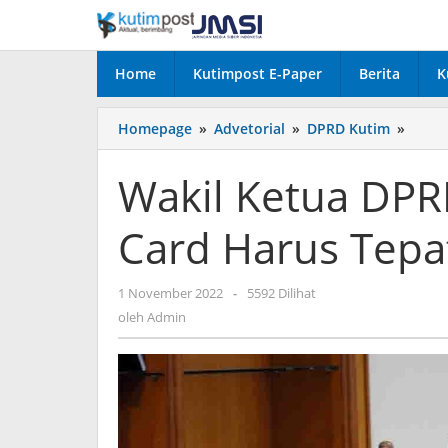
Lewati
ke
konten
Home
Kutimpost E-Paper
Berita
K
Wakil
Homepage
»
Advetorial
»
DPRD Kutim
»
Ketua
DPRD
Wakil Ketua DPR
Kutim
Minta
Card Harus Tepa
Fuel
Card
Harus
oleh
1 November 2022
-
5592 Dilihat
Tepat
Admin
Sasar
oleh
Admin