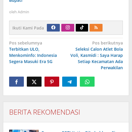
Bupati
oleh
Admin
Ikuti Kami Pada
Navigasi
Pos sebelumnya
Pos berikutnya
pos
Terbitkan ULO,
Seleksi Calon Atlet Bola
Menkominfo: Indonesia
Voli, Kasmidi : Saya Harap
Segera Masuki Era 5G
Setiap Kecamatan Ada
Perwakilan
BERITA REKOMENDASI