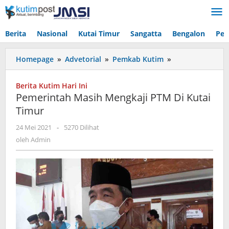
Lewati
ke
konten
Berita
Nasional
Kutai Timur
Sangatta
Bengalon
Pen
Pemerintah
Homepage
»
Advetorial
»
Pemkab Kutim
»
Masih
Mengkaji
Berita Kutim Hari Ini
PTM
Pemerintah Masih Mengkaji PTM Di Kutai
Di
Timur
Kutai
Timur
oleh
24 Mei 2021
-
5270 Dilihat
Admin
oleh
Admin